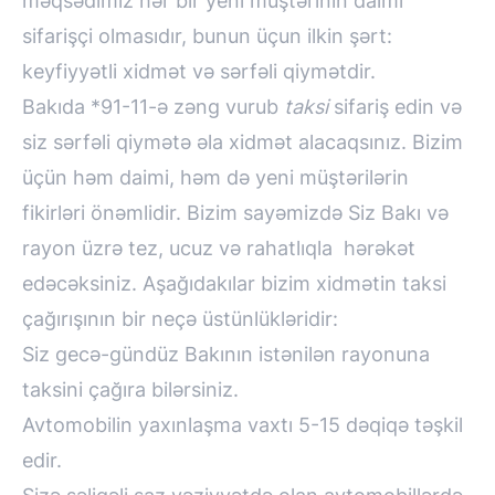
məqsədimiz hər bir yeni müştərinin daimi
sifarişçi olmasıdır, bunun üçun ilkin şərt:
keyfiyyətli xidmət və sərfəli qiymətdir.
Bakıda *91-11-ə zəng vurub
taksi
sifariş edin və
siz sərfəli qiymətə əla xidmət alacaqsınız. Bizim
üçün həm daimi, həm də yeni müştərilərin
fikirləri önəmlidir. Bizim sayəmizdə Siz Bakı və
rayon üzrə tez, ucuz və rahatlıqla hərəkət
edəcəksiniz. Aşağıdakılar bizim xidmətin taksi
çağırışının bir neçə üstünlükləridir:
Siz gecə-gündüz Bakının istənilən rayonuna
taksini çağıra bilərsiniz.
Avtomobilin yaxınlaşma vaxtı 5-15 dəqiqə təşkil
edir.