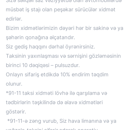
Sizə səliqəli saz vəziyyətdə olan avtomobillərdə
müsbət iş stajı olan peşəkar sürücülər xidmət
edirlər.
Bizim xidmətlərimizin dəyəri hər bir sakinə və ya
şəhərin qonağına əlçatandır.
Siz gediş haqqını dərhal öyrənirsiniz.
Taksinin yaxınlaşması və sərnişini gözləməsinin
birinci 10 dəqiqəsi – pulsuzdur.
Onlayn sifariş etdikdə 10% endirim təqdim
olunur.
*91-11 taksi xidməti lövhə ilə qarşılama və
tədbirlərin təşkilində də əlavə xidmətləri
göstərir.
*91-11-ə zəng vurub, Siz hava limanına və ya