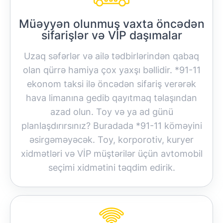
Müəyyən olunmuş vaxta öncədən
sifarişlər və VİP daşımalar
Uzaq səfərlər və ailə tədbirlərindən qabaq
olan qürrə hamiya çox yaxşı bəllidir. *91-11
ekonom taksi ilə öncədən sifariş verərək
hava limanına gedib qayıtmaq təlaşından
azad olun. Toy və ya ad günü
planlaşdırırsınız? Buradada *91-11 köməyini
əsirgəməyəcək. Toy, korporotiv, kuryer
xidmətləri və VİP müştərilər üçün avtomobil
seçimi xidmətini təqdim edirik.