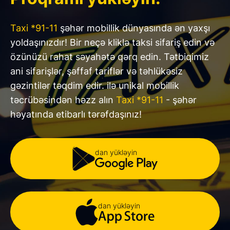
Taxi *91-11
şəhər mobillik dünyasında ən yaxşı
yoldaşınızdır! Bir neçə kliklə taksi sifariş edin və
özünüzü rahat səyahətə qərq edin. Tətbiqimiz
ani sifarişlər, şəffaf tariflər və təhlükəsiz
gəzintilər təqdim edir. ilə unikal mobillik
təcrübəsindən həzz alın
Taxi *91-11
- şəhər
həyatında etibarlı tərəfdaşınız!
dan yükləyin
dan yükləyin