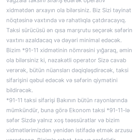
vağzala
taksini sifariş
edərək operativ
xidmətdən arxayın ola bilərsiniz. Biz Sizi təyinat
nöqtəsinə vaxtında və rahatlıqla çatdıracayıq.
Taksi sürücüsü ən qısa marşrutu seçərək səfərin
vaxtını azaldacaq və dəyəri minimal edəcək.
Bizim *91-11 xidmətinin nömrəsini yığaraq, əmin
ola bilərsiniz ki, nəzakətli operator Sizə cavab
verərək, bütün nüansları dəqiqləşdirəcək, taksi
sifarişini qəbul edəcək və səfərin qiymətini
bildirəcək.
*91-11 taksi sifarişi Bakının bütün rayonlarında
mümkündür, buna görə Ekonom taksi *91-11-lə
səfər Sizdə yalnız xoş təəssüratlar və bizim
xidmətlərimizdən yenidən istifadə etmək arzusu