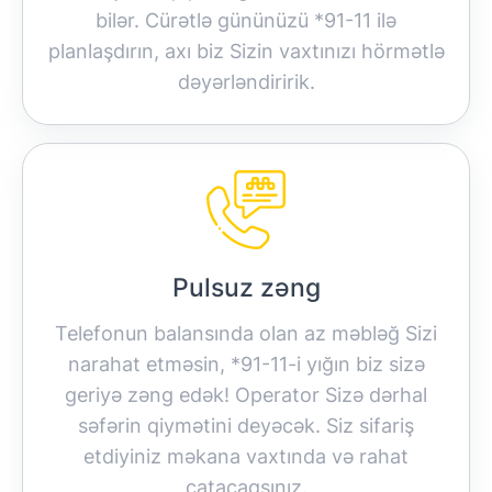
bilər. Cürətlə gününüzü *91-11 ilə
planlaşdırın, axı biz Sizin vaxtınızı hörmətlə
dəyərləndiririk.
Pulsuz zəng
Telefonun balansında olan az məbləğ Sizi
narahat etməsin, *91-11-i yığın biz sizə
geriyə zəng edək! Operator Sizə dərhal
səfərin qiymətini deyəcək. Siz sifariş
etdiyiniz məkana vaxtında və rahat
çatacaqsınız.