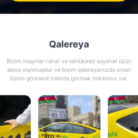
Qalereya
Bizim maşınlar rahat və təhlükəsiz səyahət üçün
əlavə olunmuşdur və bizim qalereyamızda onları
bütün görkəmli halında görmək imkanınız var.