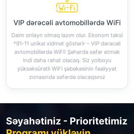
VIP dərəcəli avtomobillərdə WiFi
Daim onlayn olmaq lazım olur. Ekonom taksi
*91-11 unikal xidmət göstərir – VIP dərəcəli
avtomobillərdə WiFi! Şəhərdə səfər etmək
indi daha rahat olacaq. Siz yolboyu
yüksəksürətli WiFi şəbəkəsinin fəaliyyət
zonasında səfərdə olacaqsınız
Səyahətiniz - Prioritetimiz
Proqramı yükləyin.