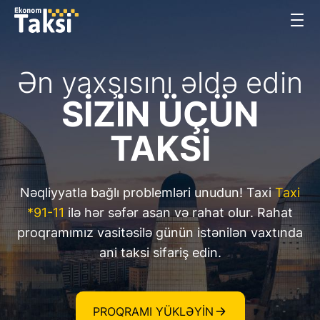
Ən yaxşısını əldə edin
SİZİN ÜÇÜN
TAKSİ
Nəqliyyatla bağlı problemləri unudun! Taxi
Taxi
*91-11
ilə hər səfər asan və rahat olur. Rahat
proqramımız vasitəsilə günün istənilən vaxtında
ani taksi sifariş edin.
PROQRAMI YÜKLƏYIN