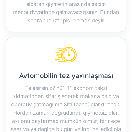
əlçatan qiymətin arasında seçim
məcburiyyətində qalmayacaqsınız. Bundan
sonra “ucuz” “pis” demək deyil!
Avtomobilin tez yaxınlaşması
Tələsirsiniz? *91-11 ekonom taksi
xidmətindən sifariş edərək məkana cəld və
operativ çatmağımız Sizi təəccübləndirəcək.
Hərdən zaman doğrudanda qiymətsiz olur,
axı onu qaytarmaq mümkün olmur, bir neçə
saat və ya dəqiqə bu gün və indi həlledici ola