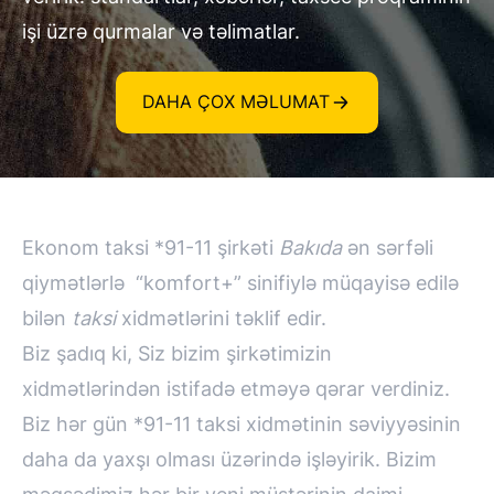
işi üzrə qurmalar və təlimatlar.
DAHA ÇOX MƏLUMAT
Ekonom taksi *91-11 şirkəti
Bakıda
ən sərfəli
qiymətlərlə “komfort+” sinifiylə müqayisə edilə
bilən
taksi
xidmətlərini təklif edir.
Biz şadıq ki, Siz bizim şirkətimizin
xidmətlərindən istifadə etməyə qərar verdiniz.
Biz hər gün *91-11 taksi xidmətinin səviyyəsinin
daha da yaxşı olması üzərində işləyirik. Bizim