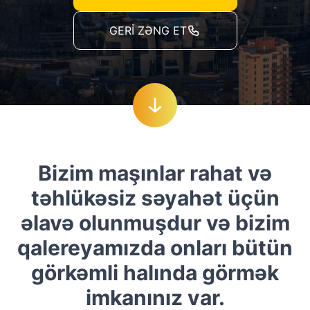
GERI ZƏNG ET
Bizim maşınlar rahat və
təhlükəsiz səyahət üçün
əlavə olunmuşdur və bizim
qalereyamızda onları bütün
görkəmli halında görmək
imkanınız var.