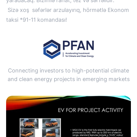
yaradacaq. Bizimlə rahat, tez və sərfəlidir.
Sizə xoş səfərlər arzulayırıq, hörmətlə Ekonom
taksi *91-11 komandası!
Connecting investors to high-potential climate
and clean energy projects in emerging markets