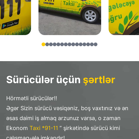
Sürücülər üçün
şərtlər
Hörmətli sürücülər!!
Əgər Sizin sürücü vəsiqəniz, boş vaxtınız və ən
əsas daimi iş almaq arzunuz varsa, o zaman
Ekonom
Taxi *91-11
” şirkətində sürücü kimi
çalışmaq-əla imkandır!